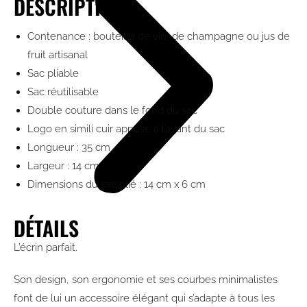
DESCRIPTION
Contenance : bouteille de vin, de champagne ou jus de
fruit artisanal
Sac pliable
Sac réutilisable
Double couture dans le fond du sac
Logo en simili cuir apposé à l’avant du sac
Longueur : 35 cm
Largeur : 14 cm
Dimensions du sac plié : 14 cm x 6 cm
DÉTAILS
L’écrin parfait.
Son design, son ergonomie et ses courbes minimalistes
font de lui un accessoire élégant qui s’adapte à tous les