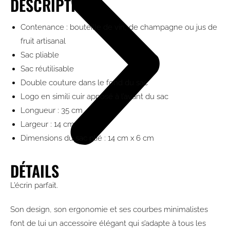
DESCRIPTION
Contenance : bouteille de vin, de champagne ou jus de
fruit artisanal
Sac pliable
Sac réutilisable
Double couture dans le fond du sac
Logo en simili cuir apposé à l’avant du sac
Longueur : 35 cm
Largeur : 14 cm
Dimensions du sac plié : 14 cm x 6 cm
DÉTAILS
L’écrin parfait.
Son design, son ergonomie et ses courbes minimalistes
font de lui un accessoire élégant qui s’adapte à tous les